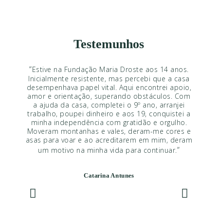
Testemunhos
“
Aos 15 anos, acolhida pela Fundação Maria
Droste, encontrei direção e esperança. A equipa
ofereceu apoio incondicional, guiando-me na
para a minha independência e autonomia. Com
cursos e experiências enriquecedoras, superei
vários desafios. Hoje, no segundo ano da
faculdade em Design de Produto, agradeço à
Fundação por ser minha família. Mesmo distante
fisicamente, a sua influência permanece diária.
Estou eternamente grata por moldarem quem
”
sou.
Carla Gonçalves