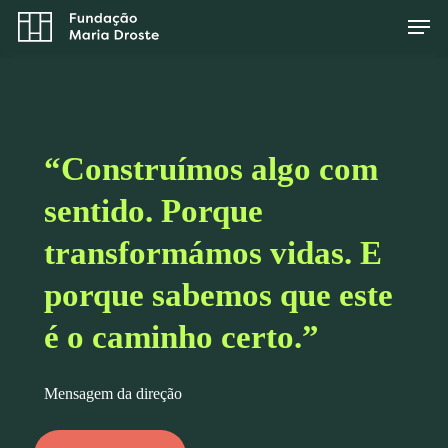
Skip
Men
to
main
Close
content
Menu
“Construímos algo com
sentido. Porque
transformámos vidas. E
porque sabemos que este
é o caminho certo.”
Mensagem da direção