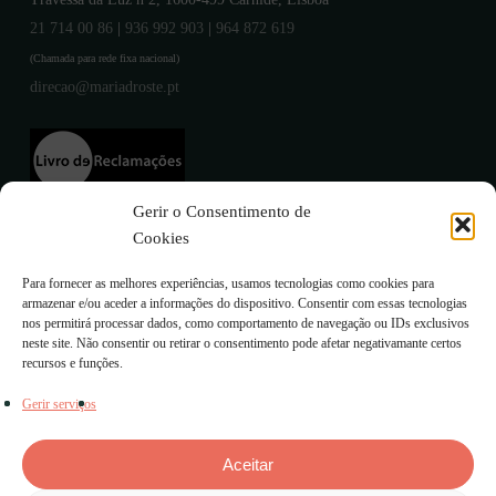
21 714 00 86
|
936 992 903
|
964 872 619
(Chamada para rede fixa nacional)
direcao@mariadroste.pt
Gerir o Consentimento de
Cookies
Para fornecer as melhores experiências, usamos tecnologias como cookies para
armazenar e/ou aceder a informações do dispositivo. Consentir com essas tecnologias
Impacto
nos permitirá processar dados, como comportamento de navegação ou IDs exclusivos
neste site. Não consentir ou retirar o consentimento pode afetar negativamante certos
Rede
recursos e funções.
Sobre Nós
Termos & Condições
Transparência
Gerir serviços
Política de Privacidade
Residências
Contactos
Política de Cookies
Aceitar